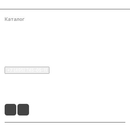
Каталог
Компания
Информация
Помощь
+7 (495) 745-05-11
info@apple11.ru
г. Москва, Проспект Мира д.68, стр.1А, офис 505