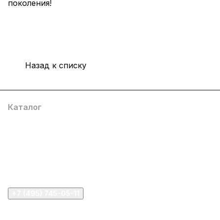
поколения!
Назад к списку
Каталог
Компания
Информация
Помощь
+7 (495) 745-05-11
info@apple11.ru