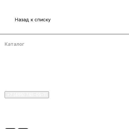
Назад к списку
Каталог
Компания
Информация
Помощь
+7 (495) 745-05-11
info@apple11.ru
г. Москва, Проспект Мира д.68, стр.1А, офис 505