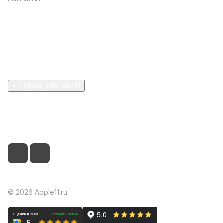
Компания
Информация
Помощь
+7 (495) 745-05-11
info@apple11.ru
г. Москва, Проспект Мира д.68, стр.1А, офис 505
© 2026 Apple11.ru