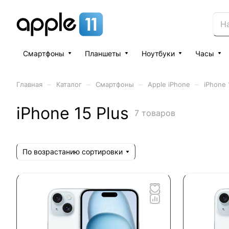
Смартфоны
Планшеты
Ноутбуки
Часы
–
–
–
–
Главная
Каталог
Смартфоны
Apple iPhone
iPhone 
iPhone 15 Plus
7 товаров
По возрастанию сортировки