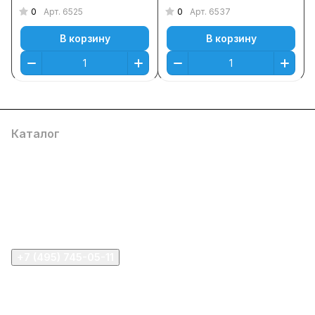
0
0
Арт.
6525
Арт.
6537
В корзину
В корзину
Каталог
Компания
Информация
Помощь
+7 (495) 745-05-11
info@apple11.ru
г. Москва, Проспект Мира д.68, стр.1А, офис 505