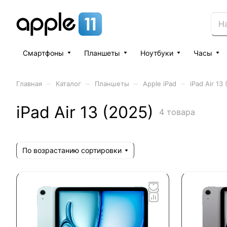
Смартфоны
Планшеты
Ноутбуки
Часы
–
–
–
–
Главная
Каталог
Планшеты
Apple iPad
iPad Air 13
iPad Air 13 (2025)
4 товара
По возрастанию сортировки