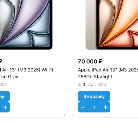
₽
70 000 ₽
 (M3 2025) Wi-Fi
Apple iPad Air 13" (M3 2025) Wi-Fi
ace Gray
256Gb Starlight
306
0
Арт.
8307
ну
В корзину