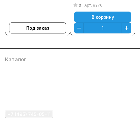
0
Арт.
8276
В корзину
Под заказ
Каталог
Компания
Информация
Помощь
+7 (495) 745-05-11
info@apple11.ru
г. Москва, Проспект Мира д.68, стр.1А, офис 505