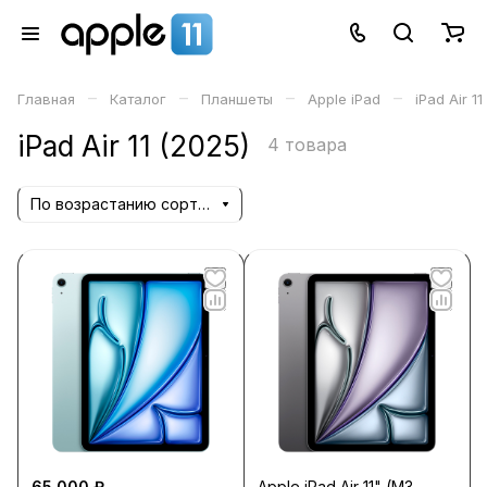
–
–
–
–
Главная
Каталог
Планшеты
Apple iPad
iPad Air 11
iPad Air 11 (2025)
4 товара
По возрастанию сортировки
65 000 ₽
Apple iPad Air 11" (M3