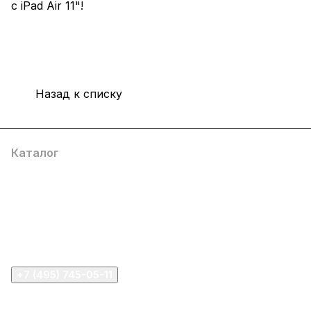
с iPad Air 11"!
Назад к списку
Каталог
Компания
Информация
Помощь
+7 (495) 745-05-11
info@apple11.ru