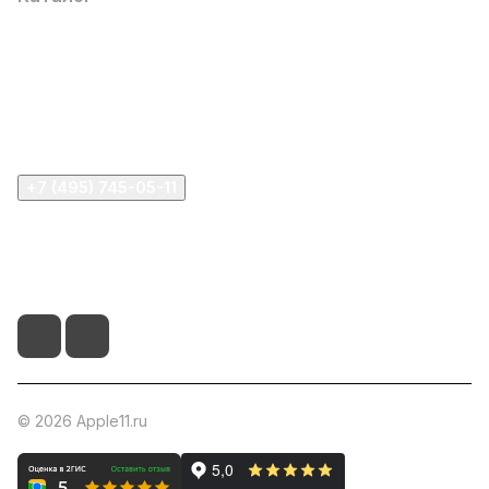
Компания
Информация
Помощь
+7 (495) 745-05-11
info@apple11.ru
г. Москва, Проспект Мира д.68, стр.1А, офис 505
© 2026 Apple11.ru