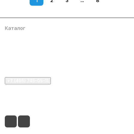
1
2
3
...
8
Каталог
Компания
Информация
Помощь
+7 (495) 745-05-11
info@apple11.ru
г. Москва, Проспект Мира д.68, стр.1А, офис 505