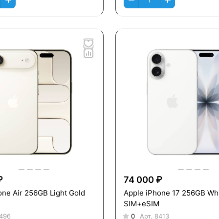
₽
74 000 ₽
one Air 256GB Light Gold
Apple iPhone 17 256GB Wh
SIM+eSIM
496
0
Арт.
8413