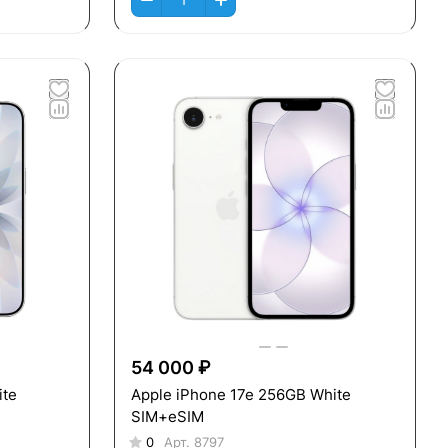
54 000 ₽
ite
Apple iPhone 17e 256GB White
SIM+eSIM
0
Арт.
8797