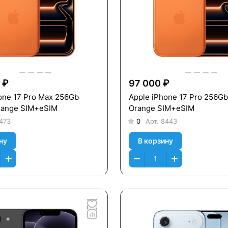
 ₽
97 000 ₽
one 17 Pro Max 256Gb
Apple iPhone 17 Pro 256G
range SIM+eSIM
Orange SIM+eSIM
473
0
Арт.
8443
ну
В корзину