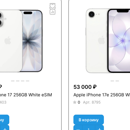
₽
53 000 ₽
one 17 256GB White eSIM
Apple iPhone 17e 256GB W
403
0
Арт.
8795
ну
В корзину