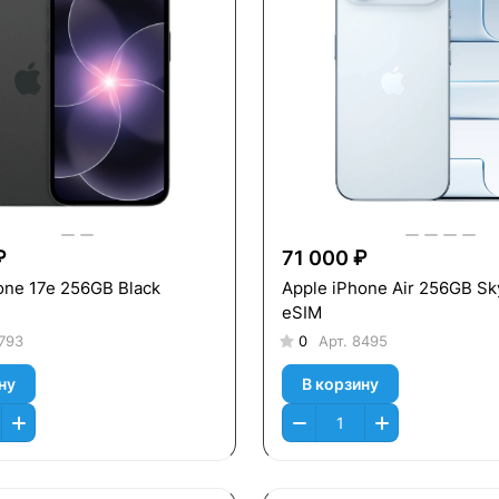
₽
71 000 ₽
one 17e 256GB Black
Apple iPhone Air 256GB Sk
eSIM
793
0
Арт.
8495
ну
В корзину