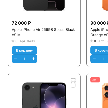
72 000 ₽
90 000 
Apple iPhone Air 256GB Space Black
Apple iPh
eSIM
Orange e
0
Арт.
8498
0
Арт.
8
В корзину
В корзи
ХИТ