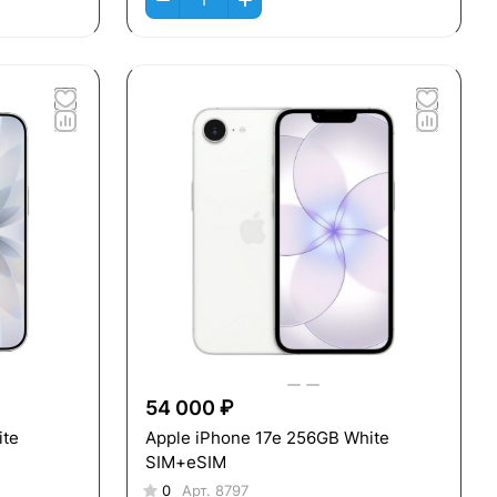
54 000 ₽
ite
Apple iPhone 17e 256GB White
SIM+eSIM
0
Арт.
8797