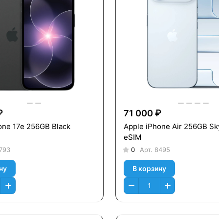
₽
71 000 ₽
one 17e 256GB Black
Apple iPhone Air 256GB Sk
eSIM
793
0
Арт.
8495
ну
В корзину