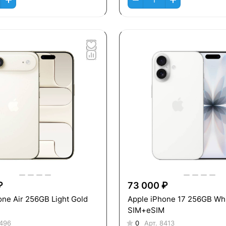
₽
73 000 ₽
one Air 256GB Light Gold
Apple iPhone 17 256GB Wh
SIM+eSIM
496
0
Арт.
8413