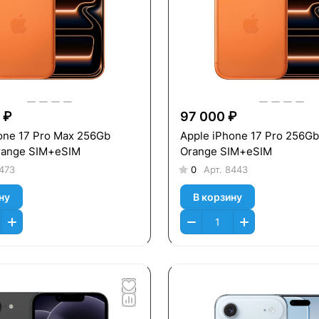
 ₽
97 000 ₽
one 17 Pro Max 256Gb
Apple iPhone 17 Pro 256G
range SIM+eSIM
Orange SIM+eSIM
473
0
Арт.
8443
ну
В корзину