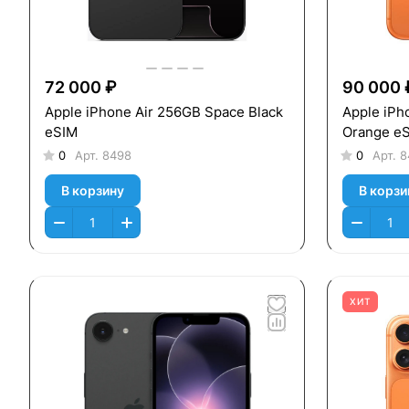
72 000 ₽
90 000 
Apple iPhone Air 256GB Space Black
Apple iPh
eSIM
Orange e
0
Арт.
8498
0
Арт.
8
В корзину
В корзи
ХИТ