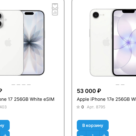
₽
53 000 ₽
one 17 256GB White eSIM
Apple iPhone 17e 256GB W
403
0
Арт.
8795
ну
В корзину