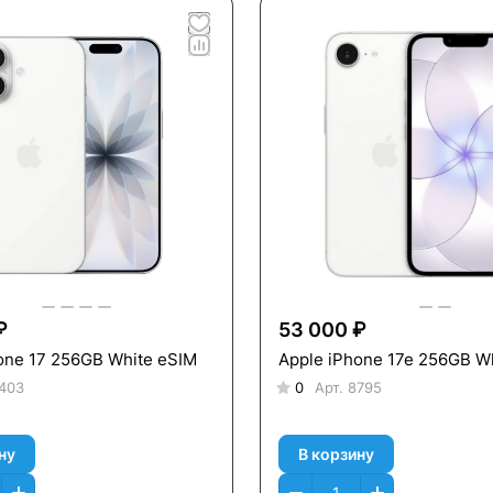
₽
53 000 ₽
one 17 256GB White eSIM
Apple iPhone 17e 256GB W
403
0
Арт.
8795
ну
В корзину