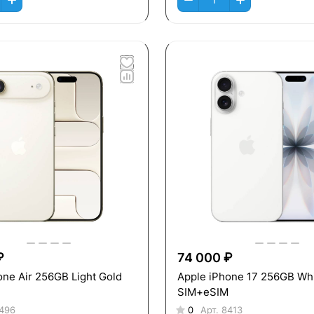
₽
74 000 ₽
one Air 256GB Light Gold
Apple iPhone 17 256GB Wh
SIM+eSIM
496
0
Арт.
8413