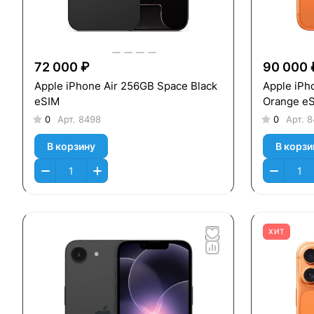
72 000 ₽
90 000 
Apple iPhone Air 256GB Space Black
Apple iPh
eSIM
Orange e
0
Арт.
8498
0
Арт.
8
В корзину
В корзи
ХИТ