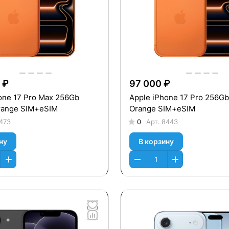
 ₽
97 000 ₽
one 17 Pro Max 256Gb
Apple iPhone 17 Pro 256G
range SIM+eSIM
Orange SIM+eSIM
473
0
Арт.
8443
ну
В корзину