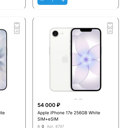
54 000 ₽
ite
Apple iPhone 17e 256GB White
SIM+eSIM
0
Арт.
8797