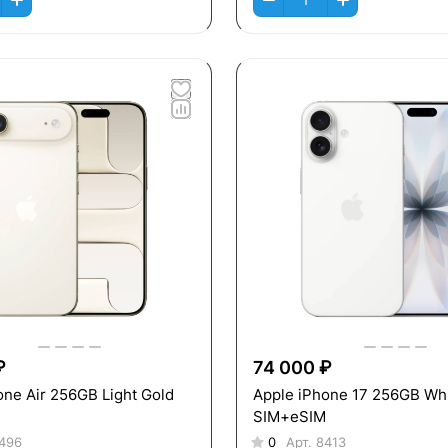
₽
74 000 ₽
one Air 256GB Light Gold
Apple iPhone 17 256GB Wh
SIM+eSIM
496
0
Арт.
8413