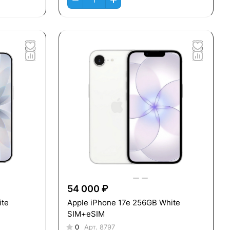
54 000 ₽
ite
Apple iPhone 17e 256GB White
SIM+eSIM
0
Арт.
8797