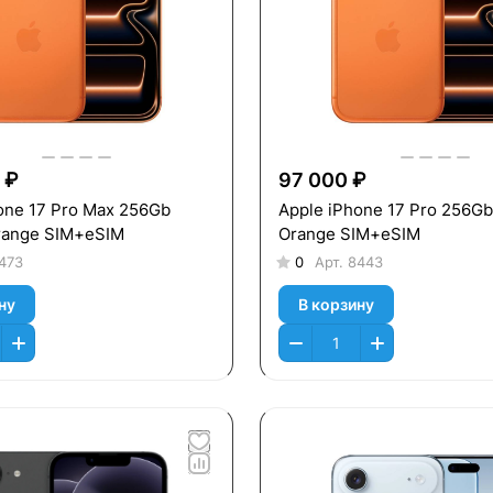
 ₽
97 000 ₽
one 17 Pro Max 256Gb
Apple iPhone 17 Pro 256G
range SIM+eSIM
Orange SIM+eSIM
473
0
Арт.
8443
ну
В корзину