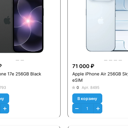
₽
71 000 ₽
one 17e 256GB Black
Apple iPhone Air 256GB Sk
eSIM
793
0
Арт.
8495
ну
В корзину