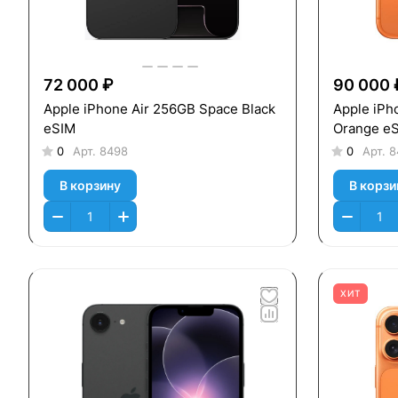
72 000 ₽
90 000 
Apple iPhone Air 256GB Space Black
Apple iPh
eSIM
Orange e
0
Арт.
8498
0
Арт.
8
В корзину
В корзи
ХИТ