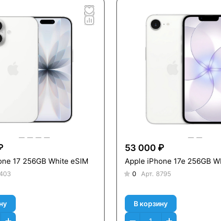
₽
53 000 ₽
one 17 256GB White eSIM
Apple iPhone 17e 256GB W
403
0
Арт.
8795
ну
В корзину