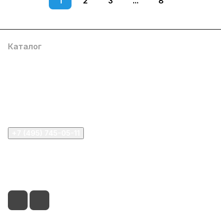
1
2
3
...
8
Каталог
Компания
Информация
Помощь
+7 (495) 745-05-11
info@apple11.ru
г. Москва, Проспект Мира д.68, стр.1А, офис 505