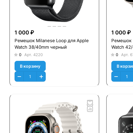
1 000 ₽
1 000 ₽
Ремешок Milanese Loop для Apple
Ремешок 
Watch 38/40mm черный
Watch 42/
0
Арт.
4220
0
Арт.
6
В корзину
В корзи