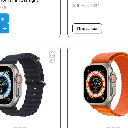
40/41 mm Starlight
0
Арт.
6934
789
ну
Под заказ