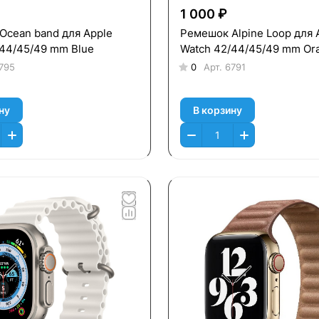
1 000 ₽
Оcean band для Apple
Ремешок Alpine Loop для 
/44/45/49 mm Blue
Watch 42/44/45/49 mm Or
795
0
Арт.
6791
ну
В корзину