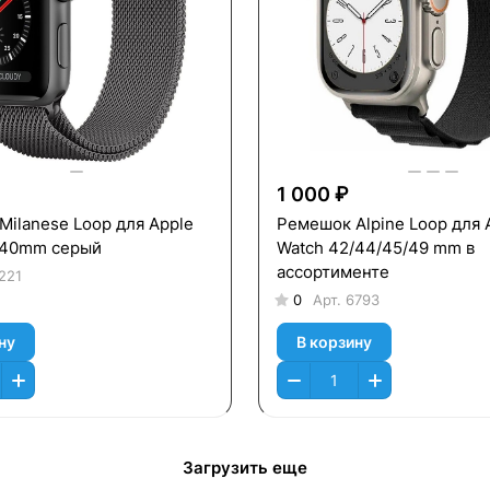
1 000 ₽
ilanese Loop для Apple
Ремешок Alpine Loop для 
/40mm серый
Watch 42/44/45/49 mm в
ассортименте
221
0
Арт.
6793
ну
В корзину
Загрузить еще