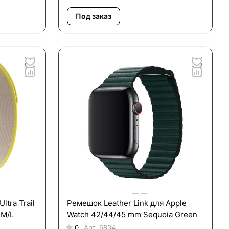
Под заказ
ltra Trail
Ремешок Leather Link для Apple
 M/L
Watch 42/44/45 mm Sequoia Green
0
Арт.
6804