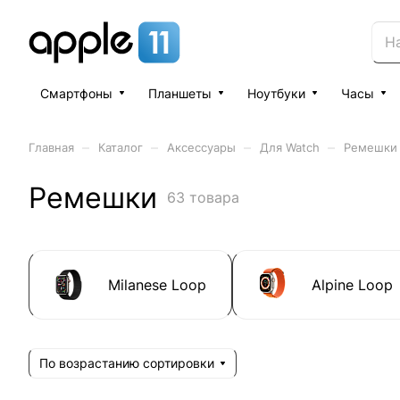
Смартфоны
Планшеты
Ноутбуки
Часы
–
–
–
–
Главная
Каталог
Аксессуары
Для Watch
Ремешки
Ремешки
63 товара
Milanese Loop
Alpine Loop
По возрастанию сортировки