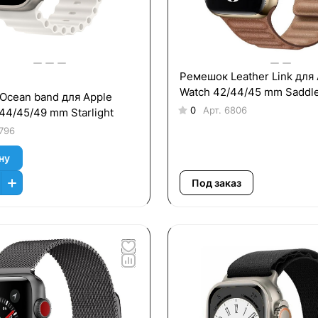
Ремешок Leather Link для 
Watch 42/44/45 mm Saddl
Оcean band для Apple
0
Арт.
6806
44/45/49 mm Starlight
796
ну
Под заказ