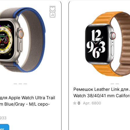
Ремешок Leather Link для 
Watch 38/40/41 mm Califor
ля Apple Watch Ultra Trail
0
Арт.
6800
 Blue/Gray - M/L серо-
933
ну