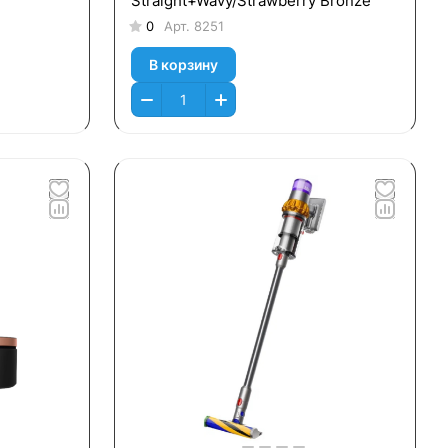
Straight+Wavy/Strawberry Bronze
0
Арт.
8251
В корзину