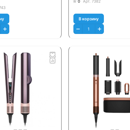
0
Арт.
7382
743
ну
В корзину