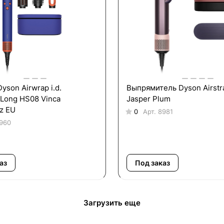
yson Airwrap i.d.
Выпрямитель Dyson Airstr
Long HS08 Vinca
Jasper Plum
z EU
0
Арт.
8981
960
аз
Под заказ
Загрузить еще