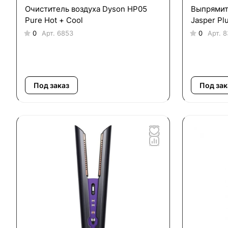
Очиститель воздуха Dyson HP05
Выпрямите
Pure Hot + Cool
Jasper Pl
0
Арт.
6853
0
Арт.
8
Под заказ
Под зак