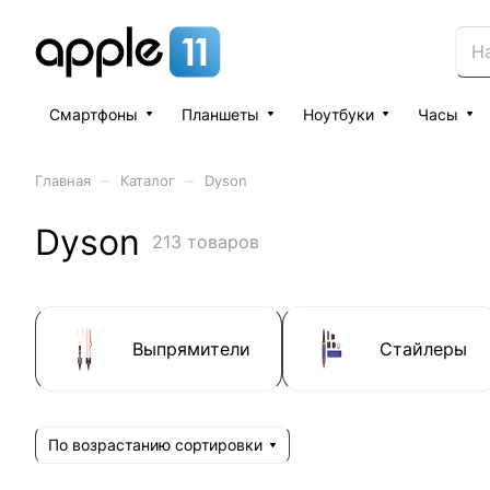
Смартфоны
Планшеты
Ноутбуки
Часы
–
–
Главная
Каталог
Dyson
Dyson
213 товаров
Выпрямители
Стайлеры
По возрастанию сортировки