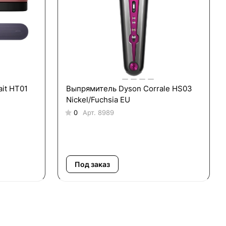
ait HT01
Выпрямитель Dyson Corrale HS03
Nickel/Fuchsia EU
0
Арт.
8989
Под заказ