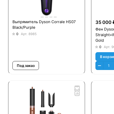
Выпрямитель Dyson Corrale HS07
35 000 
Black/Purple
Фен Dyson
0
Арт.
8985
Straight+
Gold
0
Арт.
9
В корзи
Под заказ