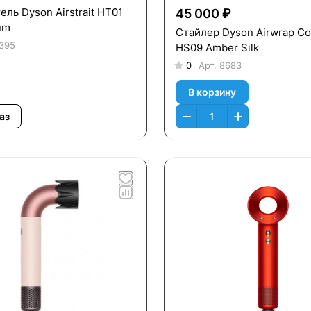
ль Dyson Airstrait HT01
45 000 ₽
um
Стайлер Dyson Airwrap Co
395
HS09 Amber Silk
0
Арт.
8683
В корзину
аз