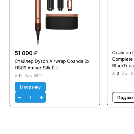
Стайлер D
51 000 ₽
Complete 
Стайлер Dyson Airwrap Coanda 2x
Blue/Topa
HS09 Amber Silk EU
0
Арт.
8
0
Арт.
8941
В корзину
Под зак