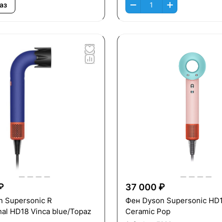
аз
₽
37 000 ₽
 Supersonic R
Фен Dyson Supersonic HD
nal HD18 Vinca blue/Topaz
Ceramic Pop