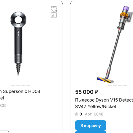
n Supersonic HD08
55 000 ₽
el
Пылесос Dyson V15 Detect
835
SV47 Yellow/Nickel
0
Арт.
6848
В корзину