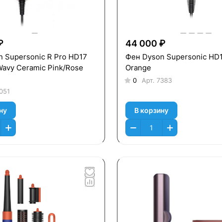
₽
44 000 ₽
 Supersonic R Pro HD17
Фен Dyson Supersonic HD
Wavy Ceramic Pink/Rose
Orange
0
Арт.
7383
051
ну
В корзину