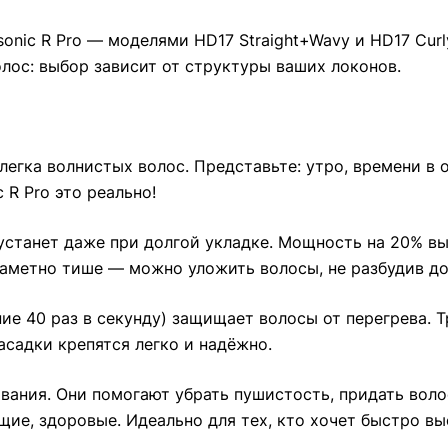
onic R Pro — моделями HD17 Straight+Wavy и HD17 Cur
олос: выбор зависит от структуры ваших локонов.
легка волнистых волос. Представьте: утро, времени в 
 R Pro это реально!
устанет даже при долгой укладке. Мощность на 20% вы
заметно тише — можно уложить волосы, не разбудив д
е 40 раз в секунду) защищает волосы от перегрева. 
садки крепятся легко и надёжно.
вания. Они помогают убрать пушистость, придать волос
щие, здоровые. Идеально для тех, кто хочет быстро в