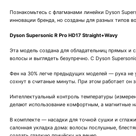
Познакомьтесь с флагманами линейки Dyson Supers
инновации бренда, но созданы для разных типов в
Dyson Supersonic R Pro HD17 Straight+Wavy
Эта модель создана для обладательниц прямых и с
волосы и выглядеть безупречно. С Dyson Supersonic
Фен на 30% легче предыдущих моделей — рука не 
сохнут в считаные минуты. При этом работает он 
Интеллектуальный контроль температуры (измерени
делают использование комфортным, а магнитные на
В комплекте — насадки для точной сушки и сглажи
салонная укладка дома: волосы послушные, блестя
создать гладкую причёску на вечер.