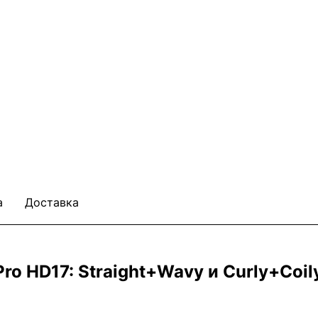
а
Доставка
ro HD17: Straight+Wavy и Curly+Coil