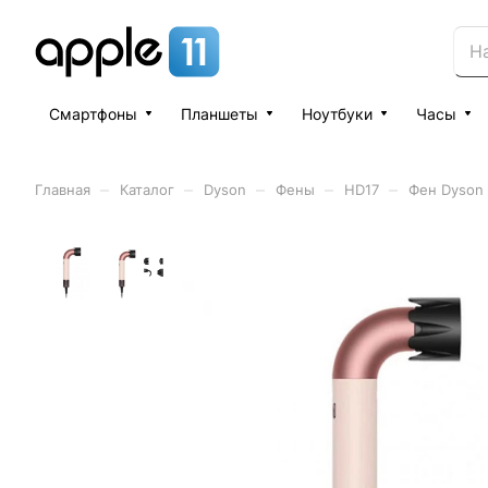
Смартфоны
Планшеты
Ноутбуки
Часы
–
–
–
–
–
Главная
Каталог
Dyson
Фены
HD17
Фен Dyson 