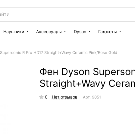
Наушники
Аксессуары
Dyson
Гаджеты
Supersonic R Pro HD17 Straight+Wavy Ceramic Pink/Rose Gold
Фен Dyson Superson
Straight+Wavy Ceram
0
Нет отзывов
Арт.
9051