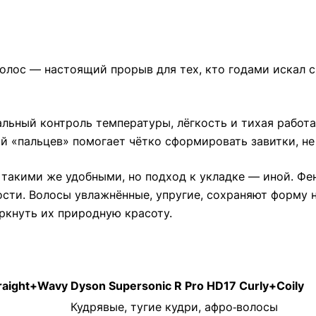
волос — настоящий прорыв для тех, кто годами искал 
льный контроль температуры, лёгкость и тихая работ
 «пальцев» помогает чётко сформировать завитки, не
 такими же удобными, но подход к укладке — иной. Фе
тости. Волосы увлажнённые, упругие, сохраняют форму н
ркнуть их природную красоту.
traight+Wavy
Dyson Supersonic R Pro HD17 Curly+Coily
Кудрявые, тугие кудри, афро‑волосы