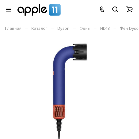
–
–
–
–
–
Главная
Каталог
Dyson
Фены
HD18
Фен Dyson