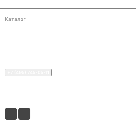
Каталог
Компания
Информация
Помощь
+7 (495) 745-05-11
info@apple11.ru
г. Москва, Проспект Мира д.68, стр.1А, офис 505