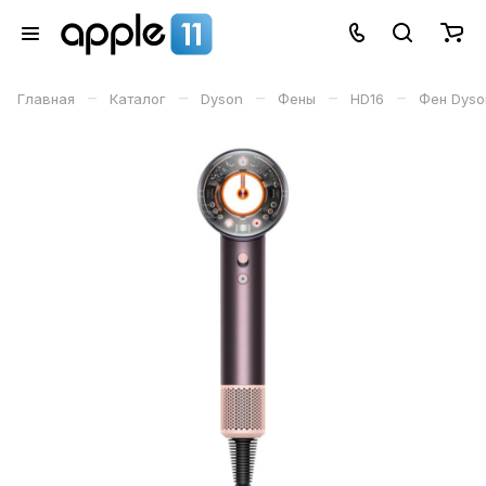
–
–
–
–
–
Главная
Каталог
Dyson
Фены
HD16
Фен Dyso