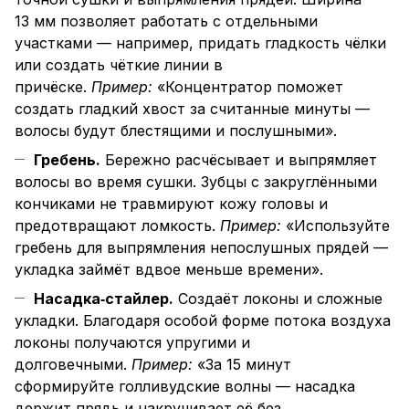
13 мм позволяет работать с отдельными
участками — например, придать гладкость чёлки
или создать чёткие линии в
причёске.
Пример:
«Концентратор поможет
создать гладкий хвост за считанные минуты —
волосы будут блестящими и послушными».
Гребень.
Бережно расчёсывает и выпрямляет
волосы во время сушки. Зубцы с закруглёнными
кончиками не травмируют кожу головы и
предотвращают ломкость.
Пример:
«Используйте
гребень для выпрямления непослушных прядей —
укладка займёт вдвое меньше времени».
Насадка‑стайлер.
Создаёт локоны и сложные
укладки. Благодаря особой форме потока воздуха
локоны получаются упругими и
долговечными.
Пример:
«За 15 минут
сформируйте голливудские волны — насадка
держит прядь и накручивает её без