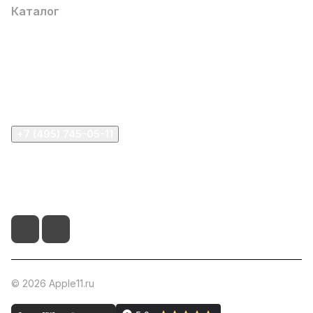
Каталог
Компания
Информация
Помощь
+7 (495) 745-05-11
info@apple11.ru
г. Москва, Проспект Мира д.68, стр.1А, офис 505
© 2026 Apple11.ru