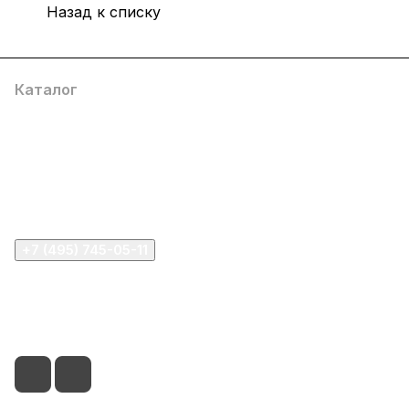
Назад к списку
Каталог
Компания
Информация
Помощь
+7 (495) 745-05-11
info@apple11.ru
г. Москва, Проспект Мира д.68, стр.1А, офис 505