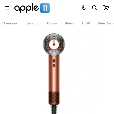
–
–
–
–
–
Главная
Каталог
Dyson
Фены
HD16
Фен Dyson