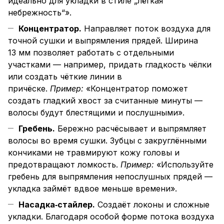
идеально для укладки в стиле „лёгкая
небрежность“».
Концентратор.
Направляет поток воздуха для
точной сушки и выпрямления прядей. Ширина
13 мм позволяет работать с отдельными
участками — например, придать гладкость чёлки
или создать чёткие линии в
причёске.
Пример:
«Концентратор поможет
создать гладкий хвост за считанные минуты —
волосы будут блестящими и послушными».
Гребень.
Бережно расчёсывает и выпрямляет
волосы во время сушки. Зубцы с закруглёнными
кончиками не травмируют кожу головы и
предотвращают ломкость.
Пример:
«Используйте
гребень для выпрямления непослушных прядей —
укладка займёт вдвое меньше времени».
Насадка‑стайлер.
Создаёт локоны и сложные
укладки. Благодаря особой форме потока воздуха