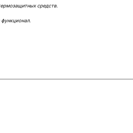
 термозащитных средств.
 функционал.
Контакты
+7 (495) 745-05-11
info@apple11.ru