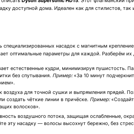
 описать
Dyson Supersonic HD15
. Этот флагманский пр
дку доступной дома. Идеален как для стилистов, так и
ть специализированных насадок с магнитным крепление
рает оптимальные параметры для каждой. Разберём их 
вает естественные кудри, минимизируя пушистость. П
итки без спутывания.
Пример:
«За 10 минут подчеркнит
нием».
 воздуха для точной сушки и выпрямления прядей. По
ли создать чёткие линии в причёске.
Пример:
«Создайте
ащих волосков».
ность воздушного потока, защищая ослабленные, окр
е эту насадку — волосы высохнут бережно, без стресс