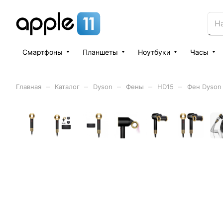
Смартфоны
Планшеты
Ноутбуки
Часы
–
–
–
–
–
Главная
Каталог
Dyson
Фены
HD15
Фен Dyson 