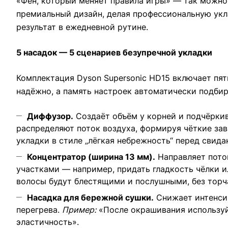
«Фен, который меняет правила игры» — так можно
премиальный дизайн, делая профессиональную укла
результат в ежедневной рутине.
5 насадок — 5 сценариев безупречной укладки
Комплектация Dyson Supersonic HD15 включает пя
надёжно, а память настроек автоматически подби
Диффузор.
Создаёт объём у корней и подчёрки
распределяют поток воздуха, формируя чёткие зав
укладки в стиле „лёгкая небрежность“ перед свида
Концентратор (ширина 13 мм).
Направляет поток
участками — например, придать гладкость чёлки и
волосы будут блестящими и послушными, без торч
Насадка для бережной сушки.
Снижает интенсив
перегрева.
Пример:
«После окрашивания используйт
эластичность».