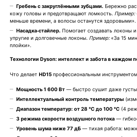
Гребень с закруглёнными зубцами.
Бережно расч
кожу головы и предотвращают ломкость.
Пример:
меньше времени, а волосы останутся здоровыми».
Насадка‑стайлер.
Помогает создавать локоны и 
упругие и долговечные локоны.
Пример:
«За 15 мин
плойки».
Технологии Dyson: интеллект и забота в каждом п
Что делает
HD15
профессиональным инструментом
Мощность 1 600 Вт
— быстро сушит даже густы
Интеллектуальный контроль температуры
(изм
Диапазон температур: от 28 °C до 100 °C
(4 реж
3 режима скорости воздушного потока
— гибкос
Уровень шума ниже 77 дБ
— тихая работа: можн