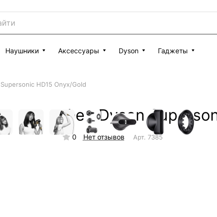
Наушники
Аксессуары
Dyson
Гаджеты
Supersonic HD15 Onyx/Gold
Фен Dyson Superson
0
Нет отзывов
Арт.
7385