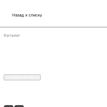
Назад к списку
Каталог
Компания
Информация
Помощь
+7 (495) 745-05-11
info@apple11.ru
г. Москва, Проспект Мира д.68, стр.1А, офис 505