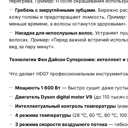
перегрева.
Пример:
«После окрашивания используйт
Гребень с закруглёнными зубцами.
Бережно расч
кожу головы и предотвращают ломкость.
Пример:
меньше времени, а волосы останутся здоровыми».
Насадка для непослушных волос.
Устраняет пуш
волосах.
Пример:
«Перед важной встречей использ
вид за пару минут».
Технологии Фен Дайсон Суперсоник: интеллект и 
Что делает HD07 профессиональным инструментом
Мощность 1 600 Вт
— быстро сушит даже густы
Двигатель Dyson digital motor V9
(до 110 тысяч 
Интеллектуальный контроль температуры
(изм
4 режима температуры
(28 °C, 60 °C, 80 °C, 1
3 режима скорости воздушного потока
— гибкос