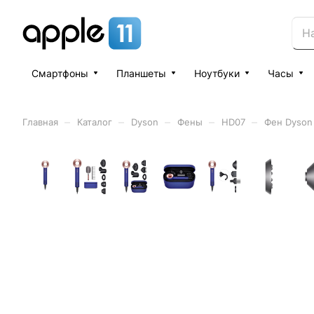
Смартфоны
Планшеты
Ноутбуки
Часы
–
–
–
–
–
Главная
Каталог
Dyson
Фены
HD07
Фен Dyson 