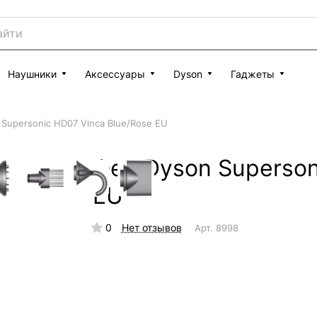
Наушники
Аксессуары
Dyson
Гаджеты
Supersonic HD07 Vinca Blue/Rose EU
Фен Dyson Superson
EU
0
Нет отзывов
Арт.
8998