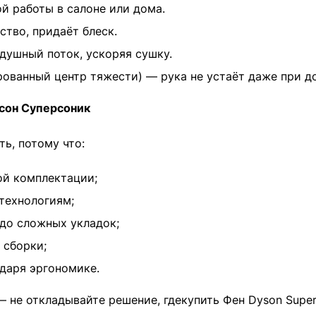
 работы в салоне или дома.
тво, придаёт блеск.
душный поток, ускоряя сушку.
рованный центр тяжести) — рука не устаёт даже при до
йсон Суперсоник
ь, потому что:
ой комплектации;
технологиям;
до сложных укладок;
 сборки;
даря эргономике.
 не откладывайте решение, гдекупить Фен Dyson Super