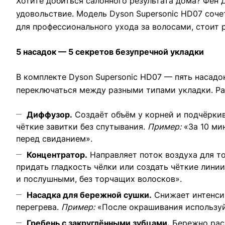
Хотите добиться салонного результата дома? Фен
удовольствие. Модель Dyson Supersonic HD07 соч
для профессионального ухода за волосами, стоит 
5 насадок — 5 секретов безупречной укладки
В комплекте Dyson Supersonic HD07 — пять насадо
переключаться между разными типами укладки. Ра
Диффузор.
Создаёт объём у корней и подчёркив
чёткие завитки без спутывания.
Пример:
«За 10 ми
перед свиданием».
Концентратор.
Направляет поток воздуха для т
придать гладкость чёлки или создать чёткие линии
и послушными, без торчащих волосков».
Насадка для бережной сушки.
Снижает интенсив
перегрева.
Пример:
«После окрашивания используйт
Гребень с закруглёнными зубцами.
Бережно расч