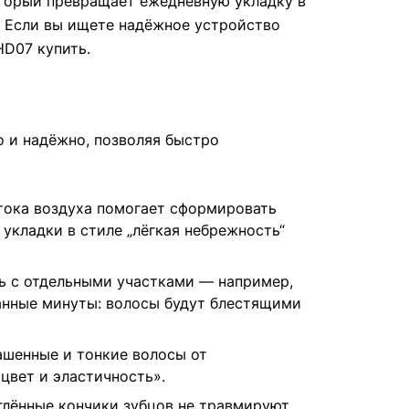
оторый превращает ежедневную укладку в
. Если вы ищете надёжное устройство
HD07 купить.
о и надёжно, позволяя быстро
тока воздуха помогает сформировать
укладки в стиле „лёгкая небрежность“
ть с отдельными участками — например,
анные минуты: волосы будут блестящими
ашенные и тонкие волосы от
цвет и эластичность».
глённые кончики зубцов не травмируют