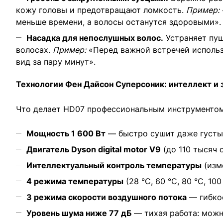
кожу головы и предотвращают ломкость.
Пример:
меньше времени, а волосы останутся здоровыми».
Насадка для непослушных волос.
Устраняет пуш
волосах.
Пример:
«Перед важной встречей использ
вид за пару минут».
Технологии Фен Дайсон Суперсоник: интеллект и 
Что делает HD07 профессиональным инструментом
Мощность 1 600 Вт
— быстро сушит даже густы
Двигатель Dyson digital motor V9
(до 110 тысяч 
Интеллектуальный контроль температуры
(изм
4 режима температуры
(28 °C, 60 °C, 80 °C, 1
3 режима скорости воздушного потока
— гибкос
Уровень шума ниже 77 дБ
— тихая работа: можн