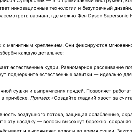
 Дайсон Суперсоник — это премиальный инструмент, к
етает инновационные технологии и безупречный дизайн
рассмотреть вариант, где можно Фен Dyson Supersonic 
к с магнитным креплением. Они фиксируются мгновенн
зберём каждую детальнее:
ает естественные кудри. Равномерное рассеивание по
нут подчеркните естественные завитки — идеально для 
очной сушки и выпрямления прядей. Позволяет работа
 в причёске.
Пример:
«Создайте гладкий хвост за счит
ность воздушного потока, защищая ослабленные, окр
е эту насадку — волосы высохнут бережно, сохраняя 
ёсывает и выпрямляет волосы во время сушки. Закру