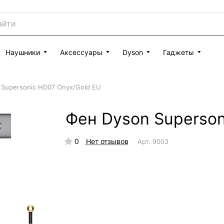
Наушники
Аксессуары
Dyson
Гаджеты
 Supersonic HD07 Onyx/Gold EU
Фен Dyson Superson
0
Нет отзывов
Арт.
9003