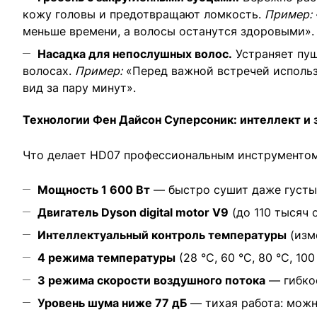
кожу головы и предотвращают ломкость.
Пример:
меньше времени, а волосы останутся здоровыми».
Насадка для непослушных волос.
Устраняет пуш
волосах.
Пример:
«Перед важной встречей использ
вид за пару минут».
Технологии Фен Дайсон Суперсоник: интеллект и 
Что делает HD07 профессиональным инструментом
Мощность 1 600 Вт
— быстро сушит даже густы
Двигатель Dyson digital motor V9
(до 110 тысяч 
Интеллектуальный контроль температуры
(изм
4 режима температуры
(28 °C, 60 °C, 80 °C, 1
3 режима скорости воздушного потока
— гибкос
Уровень шума ниже 77 дБ
— тихая работа: можн