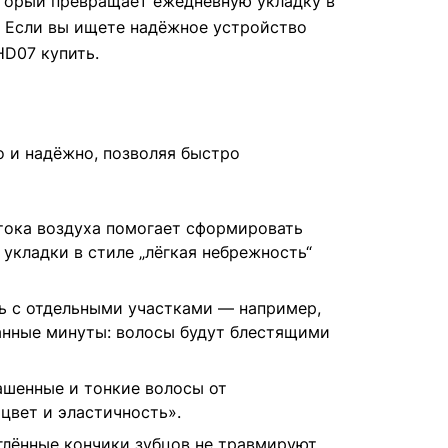
оторый превращает ежедневную укладку в
. Если вы ищете надёжное устройство
HD07 купить.
о и надёжно, позволяя быстро
тока воздуха помогает сформировать
укладки в стиле „лёгкая небрежность“
ть с отдельными участками — например,
анные минуты: волосы будут блестящими
ашенные и тонкие волосы от
цвет и эластичность».
глённые кончики зубцов не травмируют