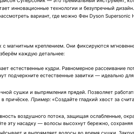
 Дайсон Суперсоник — это премиальный инструмент, к
етает инновационные технологии и безупречный дизайн
рассмотреть вариант, где можно Фен Dyson Supersonic 
к с магнитным креплением. Они фиксируются мгновенн
зберём каждую детальнее:
ает естественные кудри. Равномерное рассеивание по
нут подчеркните естественные завитки — идеально для 
очной сушки и выпрямления прядей. Позволяет работа
 в причёске.
Пример:
«Создайте гладкий хвост за счит
ность воздушного потока, защищая ослабленные, окр
е эту насадку — волосы высохнут бережно, сохраняя 
ёсывает и выпрямляет волосы во время сушки. Закру