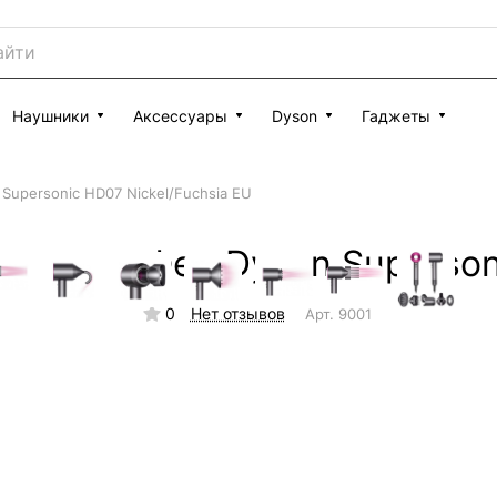
Наушники
Аксессуары
Dyson
Гаджеты
Supersonic HD07 Nickel/Fuchsia EU
Фен Dyson Superson
0
Нет отзывов
Арт.
9001