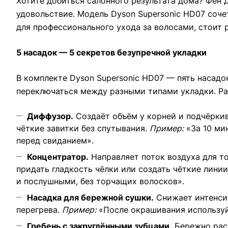
Хотите добиться салонного результата дома? Фен
удовольствие. Модель Dyson Supersonic HD07 соч
для профессионального ухода за волосами, стоит 
5 насадок — 5 секретов безупречной укладки
В комплекте Dyson Supersonic HD07 — пять насадо
переключаться между разными типами укладки. Ра
Диффузор.
Создаёт объём у корней и подчёркив
чёткие завитки без спутывания.
Пример:
«За 10 ми
перед свиданием».
Концентратор.
Направляет поток воздуха для т
придать гладкость чёлки или создать чёткие линии
и послушными, без торчащих волосков».
Насадка для бережной сушки.
Снижает интенсив
перегрева.
Пример:
«После окрашивания используйт
Гребень с закруглёнными зубцами.
Бережно расч