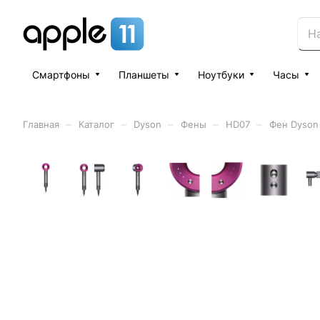
Смартфоны
Планшеты
Ноутбуки
Часы
–
–
–
–
–
Главная
Каталог
Dyson
Фены
HD07
Фен Dyson 