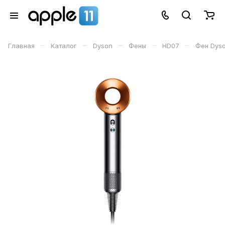
–
–
–
–
–
Главная
Каталог
Dyson
Фены
HD07
Фен Dyso