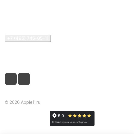
Информация
Помощь
+7 (495) 745-05-11
info@apple11.ru
г. Москва, Проспект Мира д.68, стр.1А, офис 505
© 2026 Apple11.ru