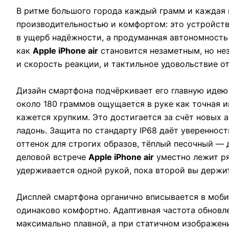
В ритме большого города каждый грамм и каждая 
производительностью и комфортом: это устройств
в ущерб надёжности, а продуманная автономность 
как
Apple iPhone air
становится незаметным, но нез
и скорость реакции, и тактильное удовольствие от
Дизайн смартфона подчёркивает его главную идею
около 180 граммов ощущается в руке как точная и
кажется хрупким. Это достигается за счёт новых 
ладонь. Защита по стандарту IP68 даёт увереннос
оттенок для строгих образов, тёплый песочный — 
деловой встрече
Apple iPhone air
уместно лежит ря
удерживается одной рукой, пока второй вы держи
Дисплей смартфона органично вписывается в мобил
одинаково комфортно. Адаптивная частота обновл
максимально плавной, а при статичном изображени