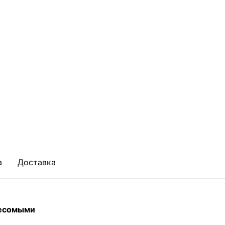
а
Доставка
евесомыми