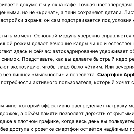
риваете документы у окна кафе. Точная цветопередача
ными, но не «кричат», а тени сохраняют детали. Лист
настройки экрана: он сам подстраивается под условия 
устить момент. Основной модуль уверенно справляется
очной режим делает вечерние кадры чище и естественн
гают здесь и сейчас: автокадрирование удерживает об
й снимок. Представьте, как вы делаете быстрый кадр р
ают экспозицию, чтобы лицо было чётким. Или вечерняя
 без лишней «мыльности» и пересвета.
Смартфон Appl
 потребности активного пользователя, который хочет
м чипе, который эффективно распределяет нагрузку м
адержек, а объём памяти позволяет держать открытыми
же в плотном графике, когда весь день вы пользуетес
е без доступа к розетке смартфон остаётся надёжным 