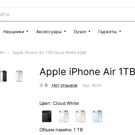
Наушники
Аксессуары
Dyson
Гаджеты
–
Air
Apple iPhone Air 1TB Cloud White eSIM
Apple iPhone Air 1T
0
Нет отзывов
Арт.
8505
Цвет:
Cloud White
Объем памяти:
1 TB