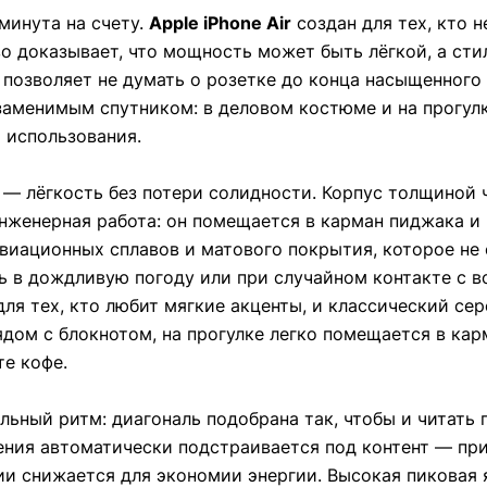
минута на счету.
Apple iPhone Air
создан для тех, кто 
о доказывает, что мощность может быть лёгкой, а сти
позволяет не думать о розетке до конца насыщенного 
аменимым спутником: в деловом костюме и на прогулке
 использования.
 — лёгкость без потери солидности. Корпус толщиной
нженерная работа: он помещается в карман пиджака и п
авиационных сплавов и матового покрытия, которое не
ть в дождливую погоду или при случайном контакте с 
для тех, кто любит мягкие акценты, и классический с
дом с блокнотом, на прогулке легко помещается в кар
те кофе.
ьный ритм: диагональ подобрана так, чтобы и читать п
ения автоматически подстраивается под контент — пр
и снижается для экономии энергии. Высокая пиковая я