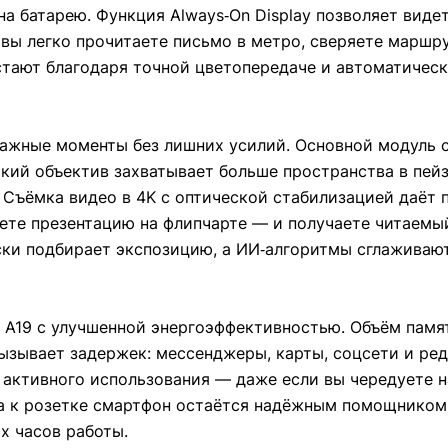
на батарею. Функция Always‑On Display позволяет виде
: вы легко прочитаете письмо в метро, сверяете маршр
устают благодаря точной цветопередаче и автоматическ
ажные моменты без лишних усилий. Основной модуль 
кий объектив захватывает больше пространства в пей
 Съёмка видео в 4K с оптической стабилизацией даёт 
ете презентацию на флипчарте — и получаете читаемый
ески подбирает экспозицию, а ИИ‑алгоритмы сглаживаю
 A19 с улучшенной энергоэффективностью. Объём памят
вызывает задержек: мессенджеры, карты, соцсети и ре
 активного использования — даже если вы чередуете н
а к розетке смартфон остаётся надёжным помощником,
х часов работы.