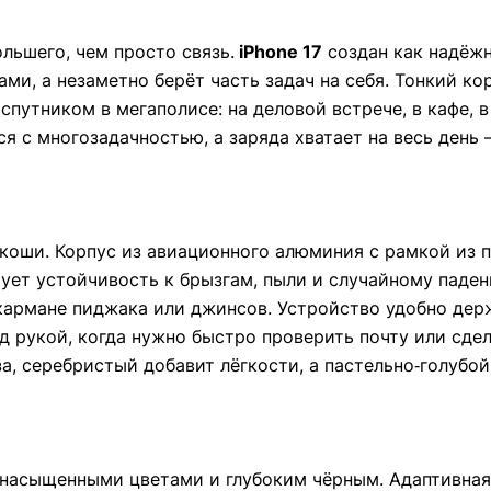
льшего, чем просто связь.
iPhone 17
создан как надёжн
ами, а незаметно берёт часть задач на себя. Тонкий ко
утником в мегаполисе: на деловой встрече, в кафе, в
я с многозадачностью, а заряда хватает на весь день
оши. Корпус из авиационного алюминия с рамкой из по
рует устойчивость к брызгам, пыли и случайному падени
кармане пиджака или джинсов. Устройство удобно дер
д рукой, когда нужно быстро проверить почту или сде
а, серебристый добавит лёгкости, а пастельно‑голубой
 насыщенными цветами и глубоким чёрным. Адаптивная