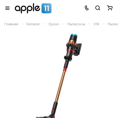
–
–
–
–
–
Главная
Каталог
Dyson
Пылесосы
V16
Пылес