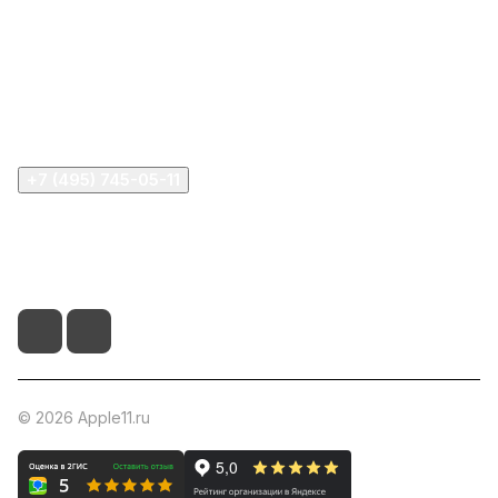
Компания
Информация
Помощь
+7 (495) 745-05-11
info@apple11.ru
г. Москва, Проспект Мира д.68, стр.1А, офис 505
© 2026 Apple11.ru