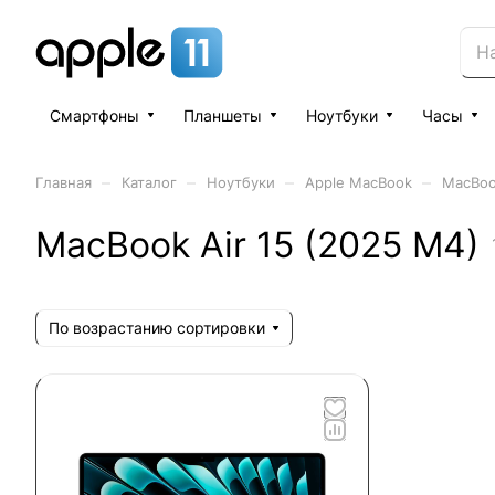
Смартфоны
Планшеты
Ноутбуки
Часы
–
–
–
–
Главная
Каталог
Ноутбуки
Apple MacBook
MacBoo
MacBook Air 15 (2025 M4)
По возрастанию сортировки