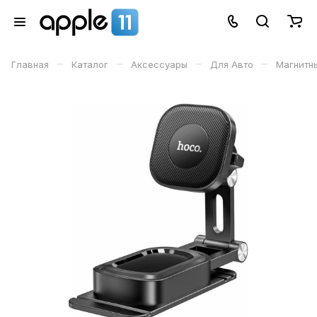
–
–
–
–
Главная
Каталог
Аксессуары
Для Авто
Магнитн