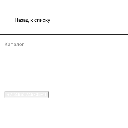
Назад к списку
Каталог
Компания
Информация
Помощь
+7 (495) 745-05-11
info@apple11.ru
г. Москва, Проспект Мира д.68, стр.1А, офис 505