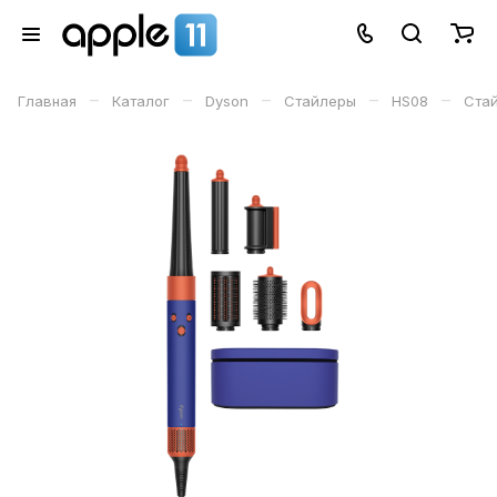
–
–
–
–
–
Главная
Каталог
Dyson
Стайлеры
HS08
Стай