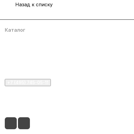
Назад к списку
Каталог
Компания
Информация
Помощь
+7 (495) 745-05-11
info@apple11.ru
г. Москва, Проспект Мира д.68, стр.1А, офис 505