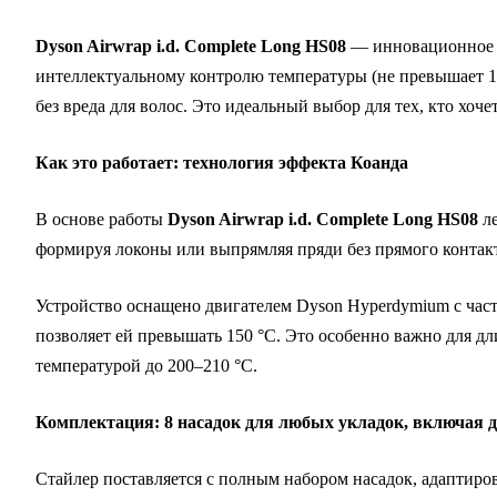
Dyson Airwrap i.d. Complete Long HS08
— инновационное у
интеллектуальному контролю температуры (не превышает 150
без вреда для волос. Это идеальный выбор для тех, кто хоч
Как это работает: технология эффекта Коанда
В основе работы
Dyson Airwrap i.d. Complete Long HS08
ле
формируя локоны или выпрямляя пряди без прямого контак
Устройство оснащено двигателем Dyson Hyperdymium с часто
позволяет ей превышать 150 °C. Это особенно важно для д
температурой до 200–210 °C.
Комплектация: 8 насадок для любых укладок, включая 
Стайлер поставляется с полным набором насадок, адаптиро