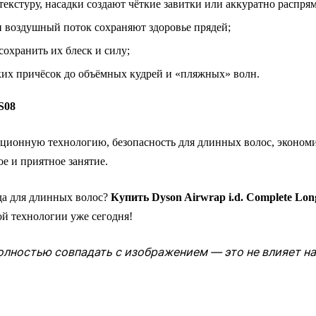
екстуру, насадки создают чёткие завитки или аккуратно распря
 воздушный поток сохраняют здоровье прядей;
сохранить их блеск и силу;
ких причёсок до объёмных кудрей и «пляжных» волн.
S08
ционную технологию, безопасность для длинных волос, эконом
е и приятное занятие.
да для длинных волос?
Купить Dyson Airwrap i.d. Complete Lo
й технологии уже сегодня!
олностью совпадать с изображением — это не влияет на