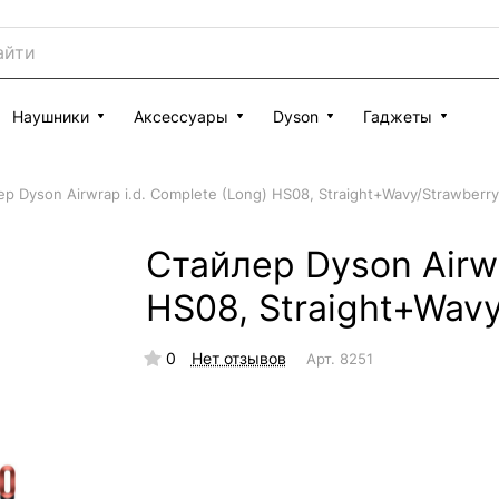
Наушники
Аксессуары
Dyson
Гаджеты
р Dyson Airwrap i.d. Complete (Long) HS08, Straight+Wavy/Strawberr
Стайлер Dyson Airwr
HS08, Straight+Wavy
0
Нет отзывов
Арт.
8251