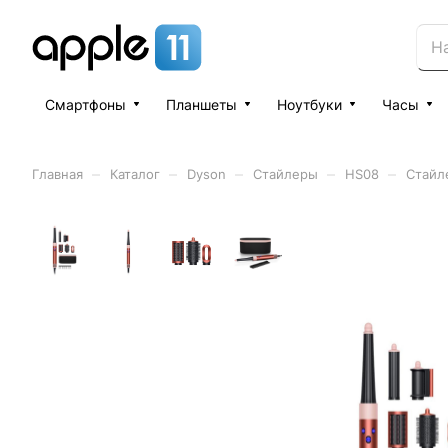
Смартфоны
Планшеты
Ноутбуки
Часы
–
–
–
–
–
Главная
Каталог
Dyson
Стайлеры
HS08
Стайле