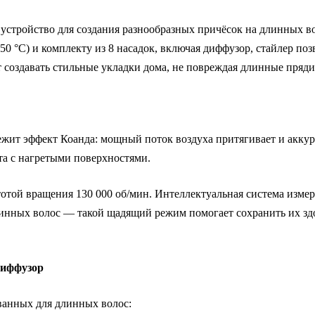
стройство для создания разнообразных причёсок на длинных во
 °C) и комплекту из 8 насадок, включая диффузор, стайлер поз
ет создавать стильные укладки дома, не повреждая длинные пряди
жит эффект Коанда: мощный поток воздуха притягивает и аккур
та с нагретыми поверхностями.
той вращения 130 000 об/мин. Интеллектуальная система измеряе
линных волос — такой щадящий режим помогает сохранить их здор
диффузор
ванных для длинных волос: