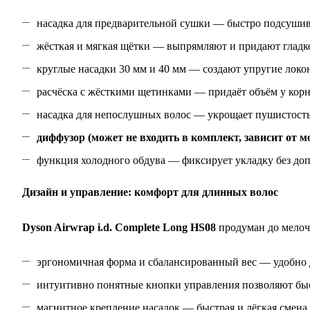
насадка для предварительной сушки — быстро подсушив
жёсткая и мягкая щётки — выпрямляют и придают гладко
круглые насадки 30 мм и 40 мм — создают упругие локо
расчёска с жёсткими щетинками — придаёт объём у корн
насадка для непослушных волос — укрощает пушистость 
диффузор (может не входить в комплект, зависит от м
функция холодного обдува — фиксирует укладку без доп
Дизайн и управление: комфорт для длинных волос
Dyson Airwrap i.d. Complete Long HS08
продуман до мелоч
эргономичная форма и сбалансированный вес — удобно д
интуитивно понятные кнопки управления позволяют бы
магнитное крепление насадок — быстрая и лёгкая смена 