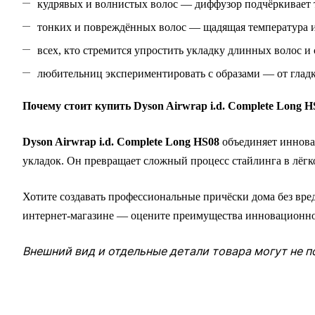
кудрявых и волнистых волос — диффузор подчёркивает т
тонких и повреждённых волос — щадящая температура и
всех, кто стремится упростить укладку длинных волос и 
любительниц экспериментировать с образами — от глад
Почему стоит купить Dyson Airwrap i.d. Complete Long H
Dyson Airwrap i.d. Complete Long HS08
объединяет иннова
укладок. Он превращает сложный процесс стайлинга в лёгко
Хотите создавать профессиональные причёски дома без вре
интернет‑магазине — оцените преимущества инновационно
Внешний вид и отдельные детали товара могут не п