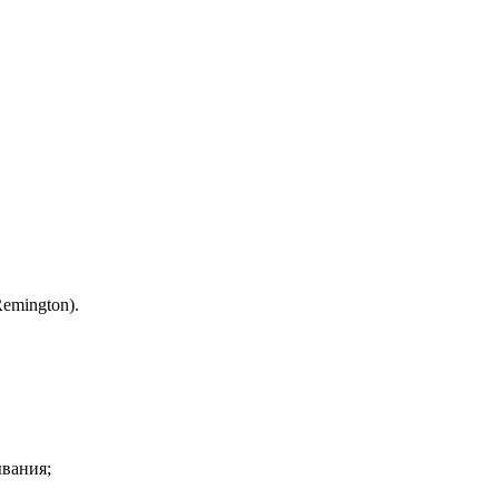
emington).
ывания;