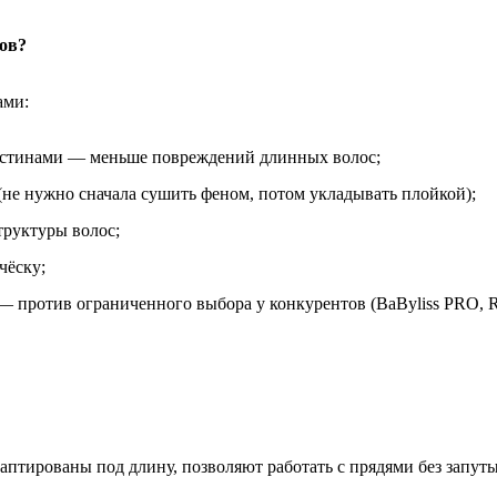
ов?
ами:
ластинами — меньше повреждений длинных волос;
не нужно сначала сушить феном, потом укладывать плойкой);
труктуры волос;
чёску;
— против ограниченного выбора у конкурентов (BaByliss PRO, R
аптированы под длину, позволяют работать с прядями без запут