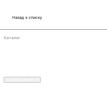
Назад к списку
Каталог
Компания
Информация
Помощь
+7 (495) 745-05-11
info@apple11.ru
г. Москва, Проспект Мира д.68, стр.1А, офис 505