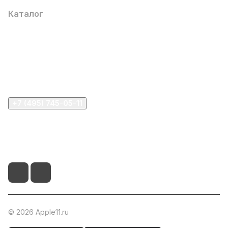
Каталог
Компания
Информация
Помощь
+7 (495) 745-05-11
info@apple11.ru
г. Москва, Проспект Мира д.68, стр.1А, офис 505
© 2026 Apple11.ru