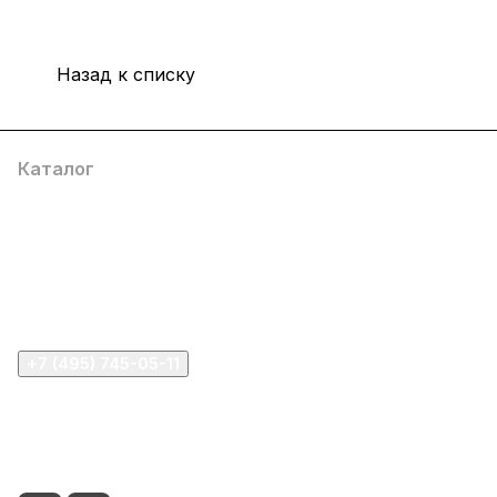
Назад к списку
Каталог
Компания
Информация
Помощь
+7 (495) 745-05-11
info@apple11.ru
г. Москва, Проспект Мира д.68, стр.1А, офис 505