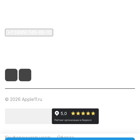
Информация
Помощь
+7 (495) 745-05-11
info@apple11.ru
г. Москва, Проспект Мира д.68, стр.1А, офис 505
© 2026 Apple11.ru
Конфиденциальность
Оферта