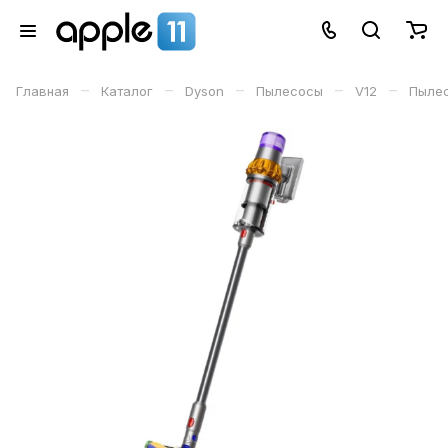
–
–
–
–
–
Главная
Каталог
Dyson
Пылесосы
V12
Пылес