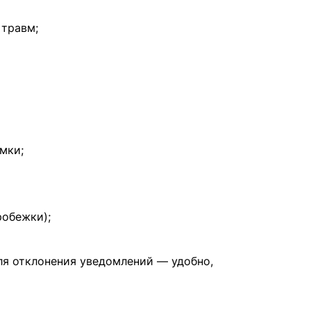
 травм;
мки;
робежки);
 для отклонения уведомлений — удобно,