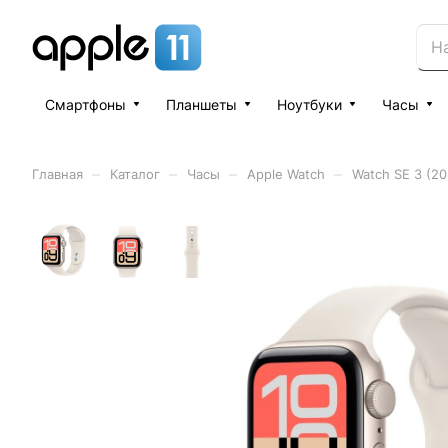
Смартфоны
Планшеты
Ноутбуки
Часы
–
–
–
–
Главная
Каталог
Часы
Apple Watch
Watch SE 3 (20