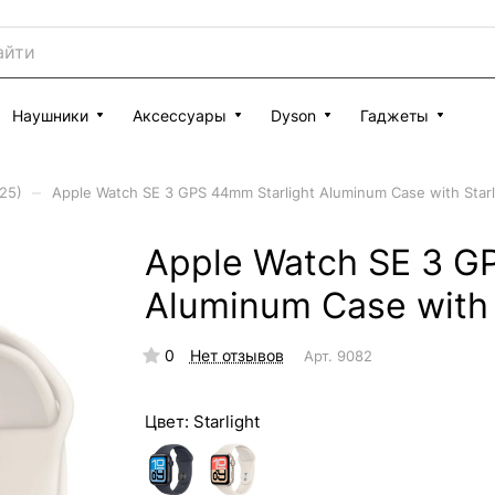
Наушники
Аксессуары
Dyson
Гаджеты
–
25)
Apple Watch SE 3 GPS 44mm Starlight Aluminum Case with Starl
Apple Watch SE 3 G
Aluminum Case with 
0
Нет отзывов
Арт.
9082
Цвет:
Starlight