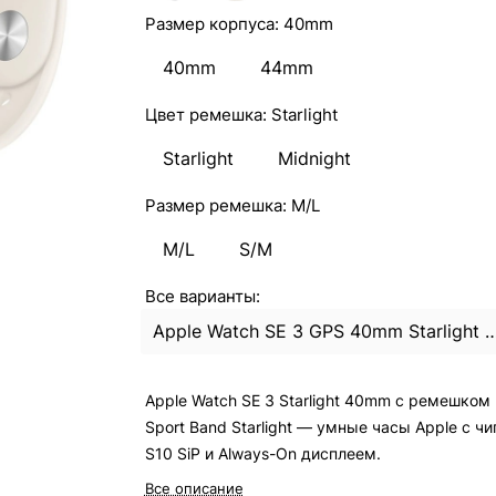
Размер корпуса:
40mm
40mm
44mm
Цвет ремешка:
Starlight
Starlight
Midnight
Размер ремешка:
M/L
M/L
S/M
Все варианты:
Apple Watch SE 3 GPS 40mm Starlight Aluminum Case with Starligh
Apple Watch SE 3 Starlight 40mm с ремешком
Sport Band Starlight — умные часы Apple с ч
S10 SiP и Always-On дисплеем.
Все описание