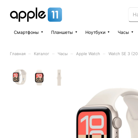
Смартфоны
Планшеты
Ноутбуки
Часы
–
–
–
–
Главная
Каталог
Часы
Apple Watch
Watch SE 3 (20