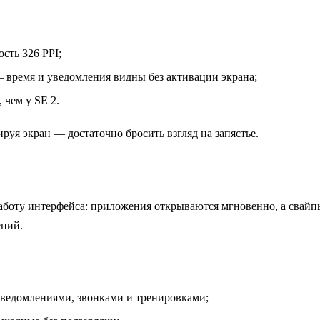
сть 326 PPI;
— время и уведомления видны без активации экрана;
 чем у SE 2.
руя экран — достаточно бросить взгляд на запястье.
боту интерфейса: приложения открываются мгновенно, а свайпы
ений.
уведомлениями, звонками и тренировками;