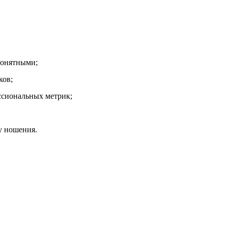
понятными;
ков;
ссиональных метрик;
у ношения.