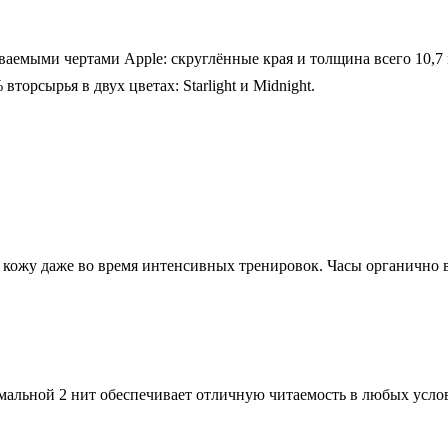
аемыми чертами Apple: скруглённые края и толщина всего 10,7
орсырья в двух цветах: Starlight и Midnight.
т кожу даже во время интенсивных тренировок. Часы органично
альной 2 нит обеспечивает отличную читаемость в любых услови