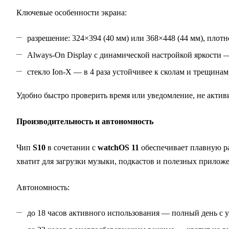
Ключевые особенности экрана:
разрешение: 324×394 (40 мм) или 368×448 (44 мм), плотно
Always‑On Display с динамической настройкой яркости 
стекло Ion‑X — в 4 раза устойчивее к сколам и трещинам,
Удобно быстро проверить время или уведомление, не активи
Производительность и автономность
Чип
S10
в сочетании с
watchOS 11
обеспечивает плавную ра
хватит для загрузки музыки, подкастов и полезных прилож
Автономность:
до 18 часов активного использования — полный день с 