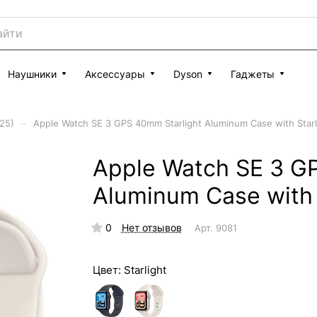
Наушники
Аксессуары
Dyson
Гаджеты
–
25)
Apple Watch SE 3 GPS 40mm Starlight Aluminum Case with Starl
Apple Watch SE 3 G
Aluminum Case with 
0
Нет отзывов
Арт.
9081
Цвет:
Starlight