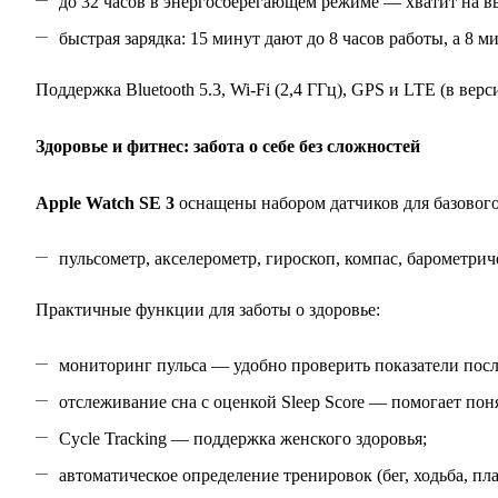
до 32 часов в энергосберегающем режиме — хватит на в
быстрая зарядка: 15 минут дают до 8 часов работы, а 8 
Поддержка Bluetooth 5.3, Wi‑Fi (2,4 ГГц), GPS и LTE (в верс
Здоровье и фитнес: забота о себе без сложностей
Apple Watch SE 3
оснащены набором датчиков для базового
пульсометр, акселерометр, гироскоп, компас, барометри
Практичные функции для заботы о здоровье:
мониторинг пульса — удобно проверить показатели посл
отслеживание сна с оценкой Sleep Score — помогает пон
Cycle Tracking — поддержка женского здоровья;
автоматическое определение тренировок (бег, ходьба, пл