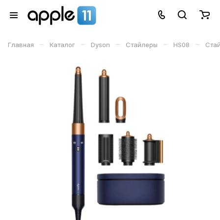
–
–
–
–
–
Главная
Каталог
Dyson
Стайлеры
HS08
Стай