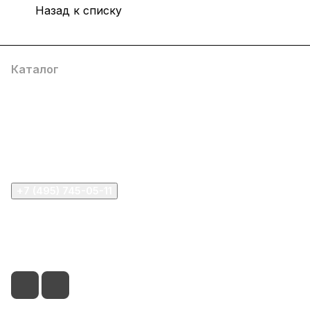
Назад к списку
Каталог
Компания
Информация
Помощь
+7 (495) 745-05-11
info@apple11.ru
г. Москва, Проспект Мира д.68, стр.1А, офис 505