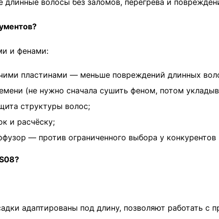
е длинные волосы без заломов, перегрева и поврежден
рументов?
и и фенами:
ячими пластинами — меньше повреждений длинных вол
мени (не нужно сначала сушить феном, потом укладыв
ащита структуры волос;
к и расчёску;
фузор — против ограниченного выбора у конкурентов (B
HS08?
адки адаптированы под длину, позволяют работать с п