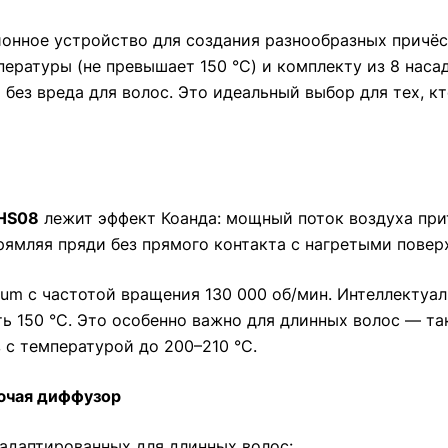
нное устройство для создания разнообразных причёсо
ературы (не превышает 150 °C) и комплекту из 8 наса
без вреда для волос. Это идеальный выбор для тех, к
 HS08
лежит эффект Коанда: мощный поток воздуха при
рямляя пряди без прямого контакта с нагретыми повер
um с частотой вращения 130 000 об/мин. Интеллектуа
ать 150 °C. Это особенно важно для длинных волос — 
в с температурой до 200–210 °C.
лючая диффузор
 адаптированных для длинных волос: