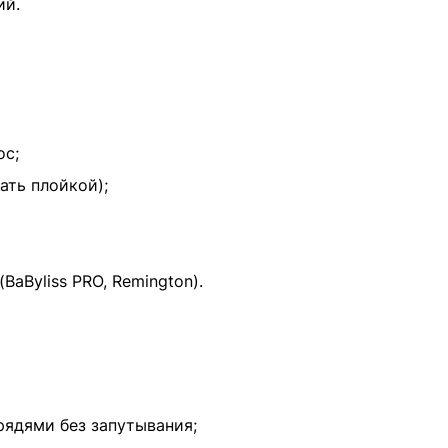
ий.
ос;
ать плойкой);
aByliss PRO, Remington).
рядями без запутывания;