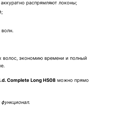
 аккуратно распрямляют локоны;
;
 волн.
х волос, экономию времени и полный
е.
i.d. Complete Long HS08
можно прямо
 функционал.