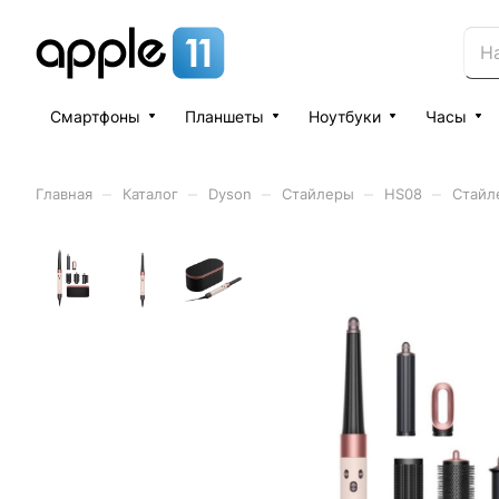
Смартфоны
Планшеты
Ноутбуки
Часы
–
–
–
–
–
Главная
Каталог
Dyson
Стайлеры
HS08
Стайле