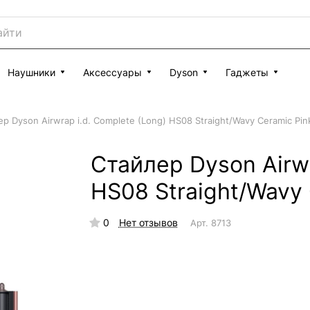
Наушники
Аксессуары
Dyson
Гаджеты
р Dyson Airwrap i.d. Complete (Long) HS08 Straight/Wavy Ceramic Pin
Стайлер Dyson Airwr
HS08 Straight/Wavy 
0
Нет отзывов
Арт.
8713