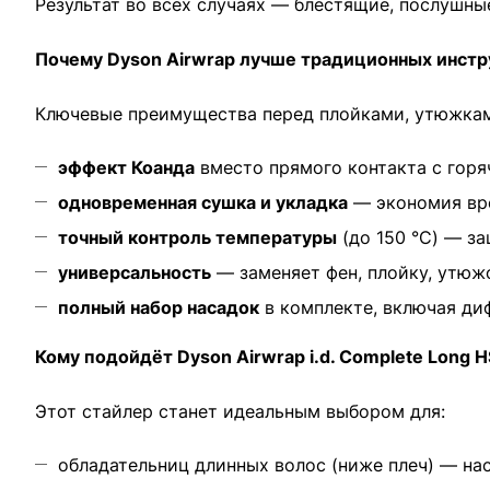
Результат во всех случаях — блестящие, послушны
Почему Dyson Airwrap лучше традиционных инст
Ключевые преимущества перед плойками, утюжкам
эффект Коанда
вместо прямого контакта с гор
одновременная сушка и укладка
— экономия вре
точный контроль температуры
(до 150 °C) — з
универсальность
— заменяет фен, плойку, утюжо
полный набор насадок
в комплекте, включая диф
Кому подойдёт Dyson Airwrap i.d. Complete Long 
Этот стайлер станет идеальным выбором для:
обладательниц длинных волос (ниже плеч) — нас