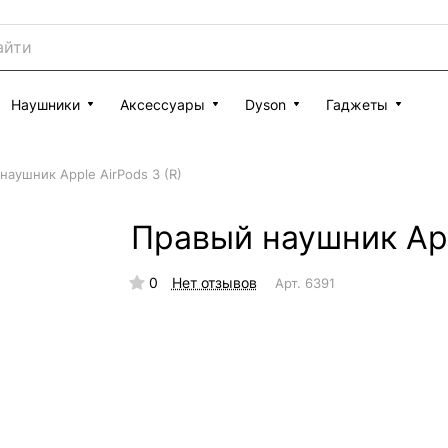
Наушники
Аксессуары
Dyson
Гаджеты
наушник Apple AirPods 3 (R)
Правый наушник App
0
Нет отзывов
Арт.
6391