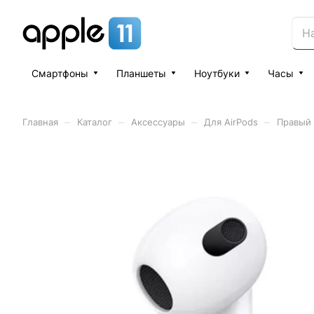
Смартфоны
Планшеты
Ноутбуки
Часы
–
–
–
–
Главная
Каталог
Аксессуары
Для AirPods
Правый 