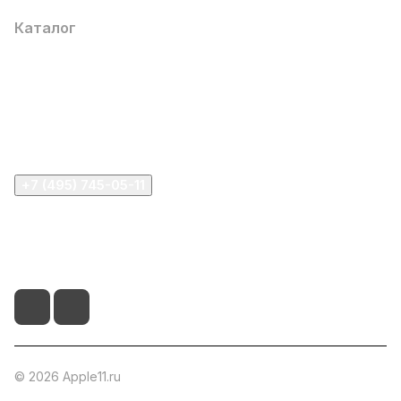
Каталог
Компания
Информация
Помощь
+7 (495) 745-05-11
info@apple11.ru
г. Москва, Проспект Мира д.68, стр.1А, офис 505
© 2026 Apple11.ru