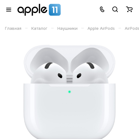
–
–
–
–
Главная
Каталог
Наушники
Apple AirPods
AirPod