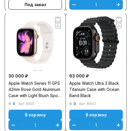
Под заказ
30 000 ₽
63 000 ₽
Apple Watch Series 11 GPS
Apple Watch Ultra 3 Black
42mm Rose Gold Aluminum
Titanium Case with Ocean
Case with Light Blush Sport
Band Black
Band S/M
0
0
Арт.
8555
Арт.
8602
В корзину
В корзину