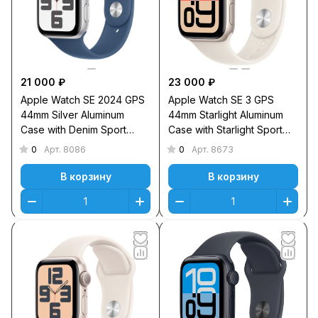
21 000 ₽
23 000 ₽
Apple Watch SE 2024 GPS
Apple Watch SE 3 GPS
44mm Silver Aluminum
44mm Starlight Aluminum
Case with Denim Sport
Case with Starlight Sport
Band M/L
Band M/L
0
0
Арт.
8086
Арт.
8673
В корзину
В корзину