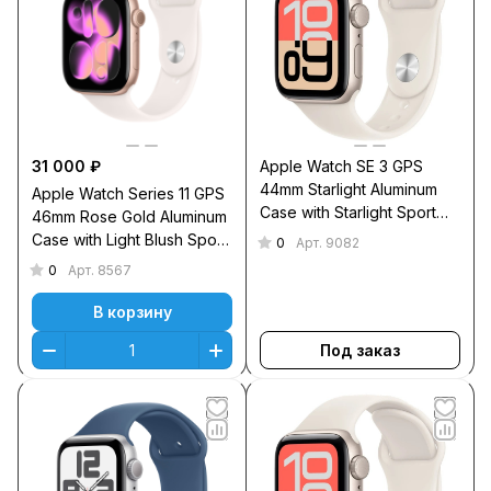
31 000 ₽
Apple Watch SE 3 GPS
44mm Starlight Aluminum
Apple Watch Series 11 GPS
Case with Starlight Sport
46mm Rose Gold Aluminum
Band S/M
Case with Light Blush Sport
0
Арт.
9082
Band M/L
0
Арт.
8567
В корзину
Под заказ