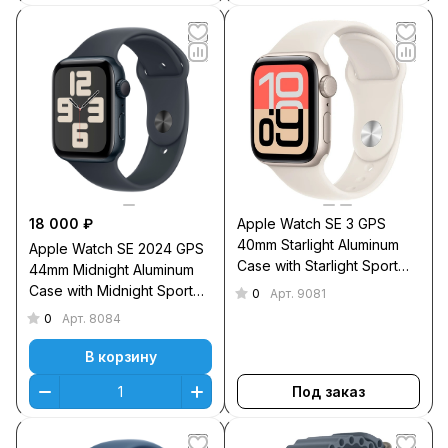
18 000 ₽
Apple Watch SE 3 GPS
40mm Starlight Aluminum
Apple Watch SE 2024 GPS
Case with Starlight Sport
44mm Midnight Aluminum
Band M/L
Case with Midnight Sport
0
Арт.
9081
Band M/L
0
Арт.
8084
В корзину
Под заказ