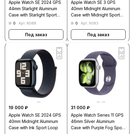
Apple Watch SE 2024 GPS
Apple Watch SE 3 GPS
44mm Starlight Aluminum
40mm Midnight Aluminum
Case with Starlight Sport
Case with Midnight Sport
Band M/L
Band M/L
0
0
Арт.
8088
Арт.
9083
Под заказ
Под заказ
19 000 ₽
31 000 ₽
Apple Watch SE 2024 GPS
Apple Watch Series 11 GPS
40mm Midnight Aluminum
46mm Silver Aluminum
Case with Ink Sport Loop
Case with Purple Fog Sport
Band M/L