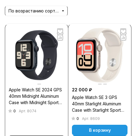
По возрастанию сортировки
Apple Watch SE 2024 GPS
22 000 ₽
40mm Midnight Aluminum
Apple Watch SE 3 GPS
Case with Midnight Sport
40mm Starlight Aluminum
Band S/M
Case with Starlight Sport
0
Арт.
8074
Band S/M
0
Арт.
8609
В корзину