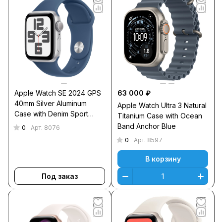
Apple Watch SE 2024 GPS
63 000 ₽
40mm Silver Aluminum
Apple Watch Ultra 3 Natural
Case with Denim Sport
Titanium Case with Ocean
Band S/M
Band Anchor Blue
0
Арт.
8076
0
Арт.
8597
В корзину
Под заказ