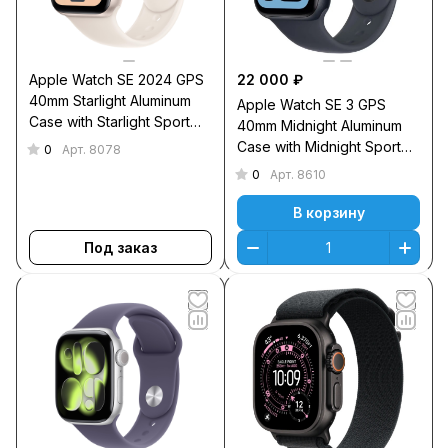
Apple Watch SE 2024 GPS
22 000 ₽
40mm Starlight Aluminum
Apple Watch SE 3 GPS
Case with Starlight Sport
40mm Midnight Aluminum
Band S/M
Case with Midnight Sport
0
Арт.
8078
Band S/M
0
Арт.
8610
В корзину
Под заказ