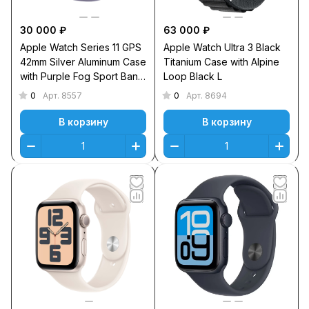
30 000 ₽
63 000 ₽
Apple Watch Series 11 GPS
Apple Watch Ultra 3 Black
42mm Silver Aluminum Case
Titanium Case with Alpine
with Purple Fog Sport Band
Loop Black L
S/M
0
0
Арт.
8557
Арт.
8694
В корзину
В корзину