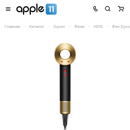
–
–
–
–
–
Главная
Каталог
Dyson
Фены
HD15
Фен Dyso